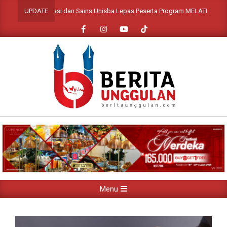
Skip
ultas Farmasi dan Sains Unisba Lepas Peserta Program MELATI 2026 ke Unive
UPDATE
to
content
Primary
Menu
Navigation
Menu