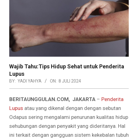
Wajib Tahu:Tips Hidup Sehat untuk Penderita
Lupus
BY:
YADI YAHYA
ON:
8 JULI 2024
BERITAUNGGULAN.COM, JAKARTA
–
Penderita
Lupus
atau yang dikenal dengan dengan sebutan
Odapus sering mengalami penurunan kualitas hidup
sehubungan dengan penyakit yang dideritanya. Hal
ini terkait dengan gangguan sistem kekebalan tubuh