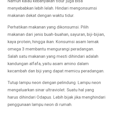
Namun kalau kebanyakan tidur juga bisa
menyebabkan lebih lelah. Hindari mengonsumsi
makanan dekat dengan waktu tidur.
Perhatikan makanan yang dikonsumsi. Pilih
makanan dari jenis buah-buahan, sayuran, biji-bijian,
kaya protein, hingga ikan. Konsumsi asam lemak
omega 3 membantu mengurangi peradangan.
Salah satu makanan yang mesti dihindari adalah
kandungan alfafa, yaitu asam amino dalam
kecambah dan biji yang dapat memicu peradangan.
Tutup lampu neon dengan pelindung. Lampu neon
mengeluarkan sinar ultraviolet. Suatu hal yang
harus dihindari Odapus. Lebih bijak jika menghindari
penggunaan lampu neon di rumah.