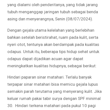
yang dialami oleh penderitanya, yang tidak jarang
tubuh menganggap jaringan tubuh sebagai benda
asing dan menyerangnya, Senin (08/07/2024).
Dengan gejala utama kelelahan yang berlebihan
bahkan setelah beristirahat, ruam pada kulit, serta
nyeri otot, tentunya akan berdampak pada kualitas
odapus. Untuk itu, beberapa tips hidup sehat untuk
odapus dapat dijadikan acuan agar dapat
meningkatkan kualitas hidupnya, sebagai berikut:
Hindari paparan sinar matahari. Terlalu banyak
terpapar sinar matahari bisa memicu gejala lupus
semakin parah terutama yang menyerang kulit. Jika
keluar rumah pakai tabir surya dengan SPF minimal
30. Hindari terkena matahari pada pukul 10 pagi