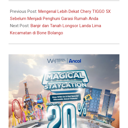
2024-
07-
Previous Post:
Mengenal Lebih Dekat Chery TIGGO 5X
08
Sebelum Menjadi Penghuni Garasi Rumah Anda
Next Post:
Banjir dan Tanah Longsor Landa Lima
Kecamatan di Bone Bolango