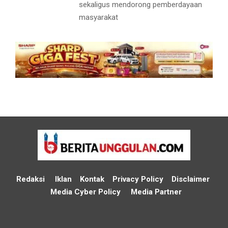
sekaligus mendorong pemberdayaan
masyarakat
Redaksi
Iklan
Kontak
Privacy Policy
Disclaimer
Media Cyber Policy
Media Partner