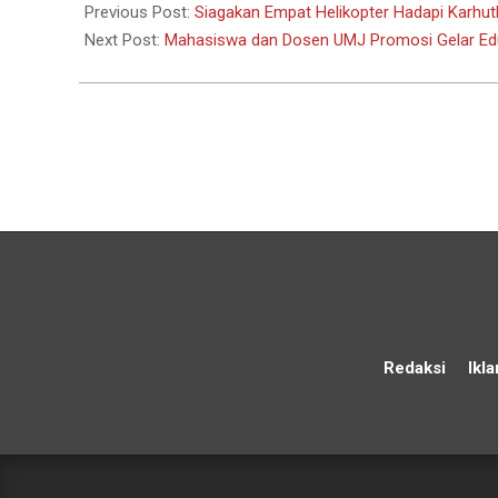
08-
Previous Post:
Siagakan Empat Helikopter Hadapi Karhut
03
Next Post:
Mahasiswa dan Dosen UMJ Promosi Gelar Edu
Redaksi
Ikla