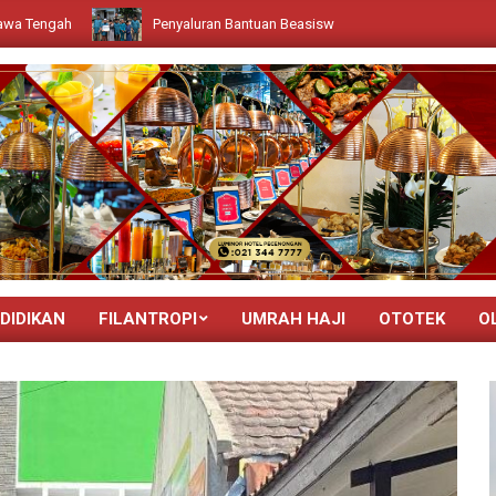
Penyaluran Bantuan Beasiswa Untuk Santri Darul Hijrah Deli Serdang
DIDIKAN
FILANTROPI
UMRAH HAJI
OTOTEK
O
Primary
Navigation
Menu