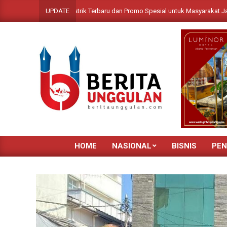
Skip
daraan Listrik Terbaru dan Promo Spesial untuk Masyarakat Jawa Tengah
UPDATE
to
content
HOME
NASIONAL
BISNIS
PEN