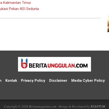
la Kalimantan Timur
kasi Pekan ASI Sedunia
n
Kontak
Privacy Policy
Disclaimer
Media Cyber Policy
Copyright © 2026 Beritaunggulan.com - Design & Developed by
XUANTUM