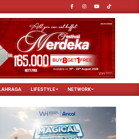
Rektor Unisba Resmi Buka Turnamen Mini Soccer Milad ke-68, G
LAHRAGA
LIFESTYLE
NETWORK