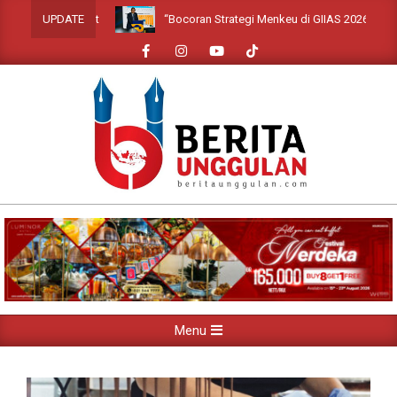
Skip
“Bocoran Strategi Menkeu di GIIAS 2026: Siap Lindun
UPDATE
to
content
Primary
Menu
Navigation
Menu