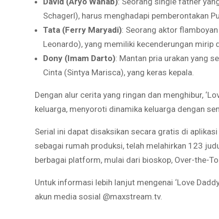
David (Aryo Wahab)
: Seorang single father yan
Schagerl), harus menghadapi pemberontakan Pus
Tata (Ferry Maryadi)
: Seorang aktor flamboya
Leonardo), yang memiliki kecenderungan mirip d
Dony (Imam Darto)
: Mantan pria urakan yang s
Cinta (Sintya Marisca), yang keras kepala.
Dengan alur cerita yang ringan dan menghibur, ‘Lo
keluarga, menyoroti dinamika keluarga dengan se
Serial ini dapat disaksikan secara gratis di apl
sebagai rumah produksi, telah melahirkan 123 judul
berbagai platform, mulai dari bioskop, Over-the-To
Untuk informasi lebih lanjut mengenai ‘Love Daddy
akun media sosial @maxstream.tv.