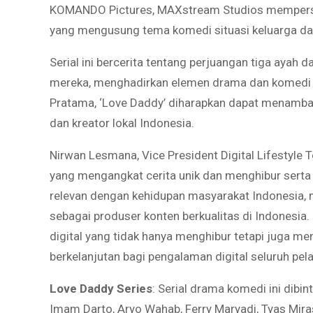
KOMANDO Pictures, MAXstream Studios mempersemb
yang mengusung tema komedi situasi keluarga da
Serial ini bercerita tentang perjuangan tiga aya
mereka, menghadirkan elemen drama dan komedi y
Pratama, ‘Love Daddy’ diharapkan dapat menambah 
dan kreator lokal Indonesia.
Nirwan Lesmana, Vice President Digital Lifestyle T
yang mengangkat cerita unik dan menghibur serta 
relevan dengan kehidupan masyarakat Indonesia,
sebagai produser konten berkualitas di Indonesi
digital yang tidak hanya menghibur tetapi juga me
berkelanjutan bagi pengalaman digital seluruh pel
Love Daddy Series
: Serial drama komedi ini dibin
Imam Darto, Aryo Wahab, Ferry Maryadi, Tyas Miras