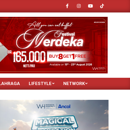
Wujud Semangat Wuling untuk Memperkuat Perkembangan Industri EV di Indon
LAHRAGA
LIFESTYLE
NETWORK