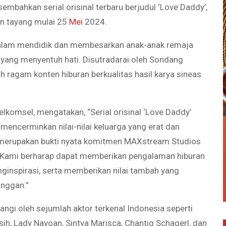
ahkan serial orisinal terbaru berjudul ‘Love Daddy’,
n tayang mulai 25
Mei
2024.
h dalam mendidik dan membesarkan anak-anak remaja
ang menyentuh hati. Disutradarai oleh Sondang
ragam konten hiburan berkualitas hasil karya sineas
elkomsel, mengatakan, “Serial orisinal ‘Love Daddy’
mencerminkan nilai-nilai keluarga yang erat dan
 merupakan bukti nyata komitmen MAXstream Studios
a. Kami berharap dapat memberikan pengalaman hiburan
nginspirasi, serta memberikan nilai tambah yang
anggan.”
tangi oleh sejumlah aktor terkenal Indonesia seperti
ih, Lady Nayoan, Sintya Marisca, Chantiq Schagerl, dan