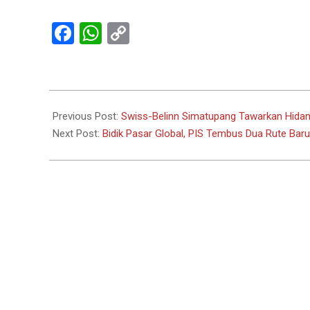
Facebook
WhatsApp
Copy
Link
2024-
06-
Previous Post:
Swiss-Belinn Simatupang Tawarkan Hidan
04
Next Post:
Bidik Pasar Global, PIS Tembus Dua Rute Baru 