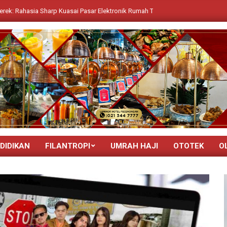
Sharp Kuasai Pasar Elektronik Rumah Tangga Indonesia
Aira ev 
DIDIKAN
FILANTROPI
UMRAH HAJI
OTOTEK
O
Primary
Navigation
Menu