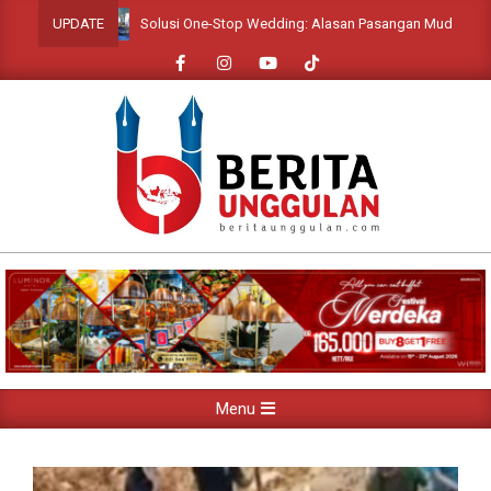
Skip
Solusi One-Stop Wedding: Alasan Pasangan Muda Wajib Hadiri 
UPDATE
to
content
Primary
Menu
Navigation
Menu