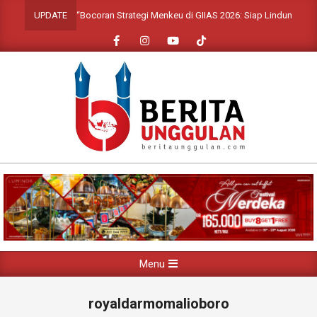
Skip
“Bocoran Strategi Menkeu di GIIAS 2026: Siap Lindungi Leasin
UPDATE
to
content
Primary
Menu
Navigation
Menu
royaldarmomalioboro