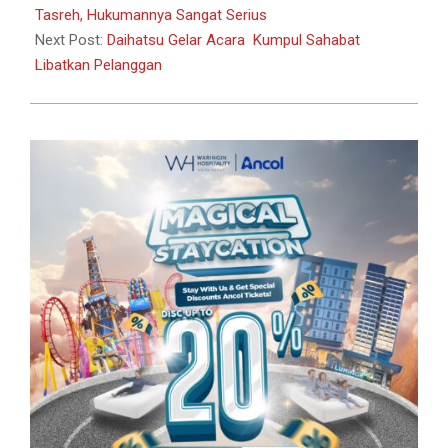
03
Tasreh, Hukumannya Sangat Serius
Next Post:
Daihatsu Gelar Acara Kumpul Sahabat
Libatkan Pelanggan