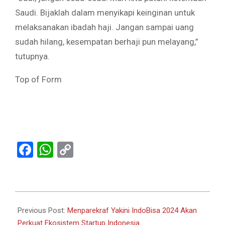
Saudi. Bijaklah dalam menyikapi keinginan untuk
melaksanakan ibadah haji. Jangan sampai uang
sudah hilang, kesempatan berhaji pun melayang,”
tutupnya.
Top of Form
Facebook
WhatsApp
Copy
Link
2024-
06-
Previous Post:
Menparekraf Yakini IndoBisa 2024 Akan
03
Perkuat Ekosistem Startup Indonesia