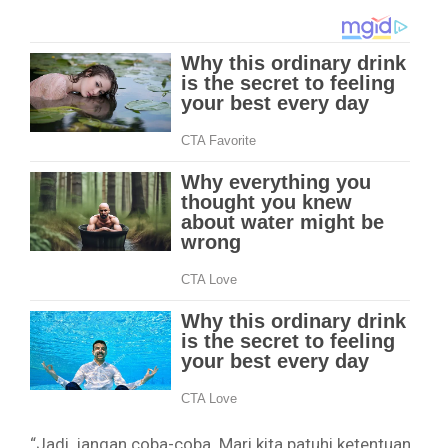
“Jadi, jangan coba-coba. Mari kita patuhi ketentuan