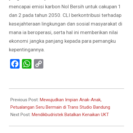
mencapai emisi karbon Nol Bersih untuk cakupan 1
dan 2 pada tahun 2050. CLI berkontribusi terhadap
kesejahteraan lingkungan dan sosial masyarakat di
mana ia beroperasi, serta hal ini memberikan nilai
ekonomi jangka panjang kepada para pemangku
kepentingannya.
Facebook
WhatsApp
Copy
Link
2024-
05-
Previous Post:
Mewujudkan Impian Anak-Anak,
27
Petualangan Seru Bermain di Trans Studio Bandung
Next Post:
Mendikbudristek Batalkan Kenaikan UKT