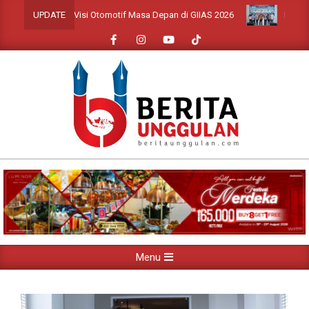
Skip
Menilik Visi Otomotif Masa Depan di GIIAS 2026
INDOMOBIL Expo S
UPDATE
to
content
Primary
Menu
Navigation
Menu