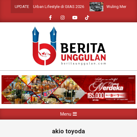
Skip
on Bergaya Urban Lifestyle di GIIAS 2026
Wuling Memperkenalka
UPDATE
to
content
Primary
Menu
Navigation
Menu
akio toyoda