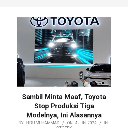
Sambil Minta Maaf, Toyota
Stop Produksi Tiga
Modelnya, Ini Alasannya
2024-
BY:
HIRU MUHAMMAD
ON:
4 JUNI 2024
IN:
OTOTEK