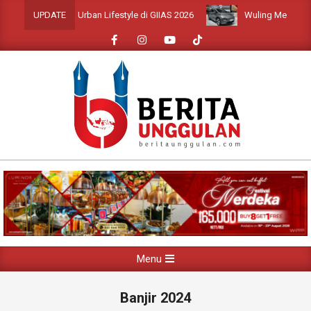
Skip
ion Bergaya Urban Lifestyle di GIIAS 2026
Wuling Memperkenalka
UPDATE
to
content
Primary
Menu
Navigation
Menu
Banjir 2024