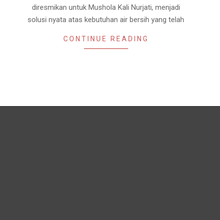
n
Kontak
Privacy Policy
Disclaimer
Media Cyber Policy
Copyright © 2026 Beritaunggulan.com - Design & Developed by
XUANTUM