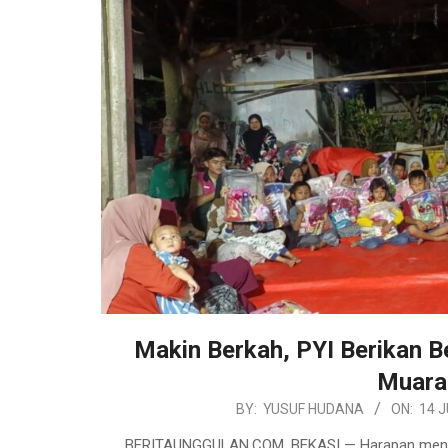
Makin Berkah, PYI Berikan 
Muara
2026-
BY:
YUSUF HUDANA
ON:
14 J
07-
BERITAUNGGULAN.COM, BEKASI — Harapan menyamb