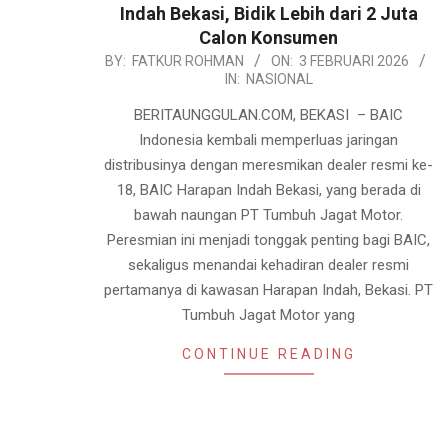
Indah Bekasi, Bidik Lebih dari 2 Juta
Calon Konsumen
2026-
BY:
FATKUR ROHMAN
ON:
3 FEBRUARI 2026
IN:
NASIONAL
02-
03
BERITAUNGGULAN.COM, BEKASI – BAIC
Indonesia kembali memperluas jaringan
distribusinya dengan meresmikan dealer resmi ke-
18, BAIC Harapan Indah Bekasi, yang berada di
bawah naungan PT Tumbuh Jagat Motor.
Peresmian ini menjadi tonggak penting bagi BAIC,
sekaligus menandai kehadiran dealer resmi
pertamanya di kawasan Harapan Indah, Bekasi. PT
Tumbuh Jagat Motor yang
CONTINUE READING