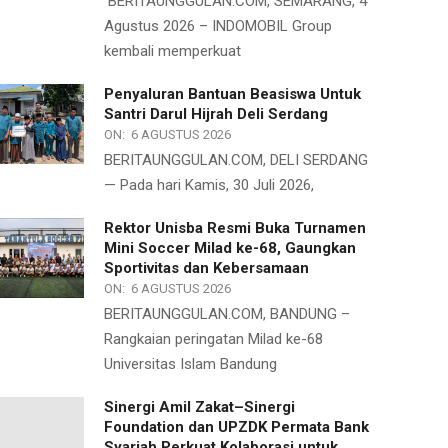
BERITAUNGGULAN.COM, SEMARANG, 4
Agustus 2026 – INDOMOBIL Group
kembali memperkuat
Penyaluran Bantuan Beasiswa Untuk
Santri Darul Hijrah Deli Serdang
ON:
6 AGUSTUS 2026
BERITAUNGGULAN.COM, DELI SERDANG
— Pada hari Kamis, 30 Juli 2026,
Rektor Unisba Resmi Buka Turnamen
Mini Soccer Milad ke-68, Gaungkan
Sportivitas dan Kebersamaan
ON:
6 AGUSTUS 2026
BERITAUNGGULAN.COM, BANDUNG –
Rangkaian peringatan Milad ke-68
Universitas Islam Bandung
Sinergi Amil Zakat–Sinergi
Foundation dan UPZDK Permata Bank
Syariah Perkuat Kolaborasi untuk