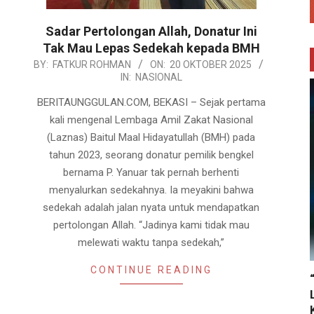
Sadar Pertolongan Allah, Donatur Ini
Tak Mau Lepas Sedekah kepada BMH
2025-
BY:
FATKUR ROHMAN
ON:
20 OKTOBER 2025
IN:
NASIONAL
10-
20
BERITAUNGGULAN.COM, BEKASI – Sejak pertama
kali mengenal Lembaga Amil Zakat Nasional
(Laznas) Baitul Maal Hidayatullah (BMH) pada
tahun 2023, seorang donatur pemilik bengkel
bernama P. Yanuar tak pernah berhenti
menyalurkan sedekahnya. Ia meyakini bahwa
sedekah adalah jalan nyata untuk mendapatkan
pertolongan Allah. “Jadinya kami tidak mau
melewati waktu tanpa sedekah,”
CONTINUE READING