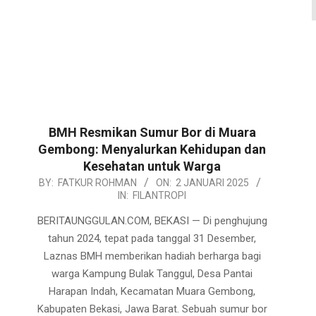
BMH Resmikan Sumur Bor di Muara
Gembong: Menyalurkan Kehidupan dan
Kesehatan untuk Warga
2025-
BY:
FATKUR ROHMAN
ON:
2 JANUARI 2025
IN:
FILANTROPI
01-
02
BERITAUNGGULAN.COM, BEKASI — Di penghujung
tahun 2024, tepat pada tanggal 31 Desember,
Laznas BMH memberikan hadiah berharga bagi
warga Kampung Bulak Tanggul, Desa Pantai
Harapan Indah, Kecamatan Muara Gembong,
Kabupaten Bekasi, Jawa Barat. Sebuah sumur bor
diresmikan untuk Mushola Kali Nurjati, menjadi
solusi nyata atas kebutuhan air bersih yang telah
CONTINUE READING