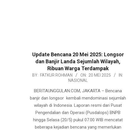
Update Bencana 20 Mei 2025: Longsor
dan Banjir Landa Sejumlah Wilayah,
Ribuan Warga Terdampak
2025-
BY:
FATKUR ROHMAN
ON:
20 MEI 2025
IN:
NASIONAL
05-
20
BERITAUNGGULAN.COM, JAKARTA – Bencana
banjir dan longsor kembali mendominasi sejumlah
wilayah di Indonesia. Laporan resmi dari Pusat
Pengendalian dan Operasi (Pusdalops) BNPB
hingga Selasa (20/5) pukul 07.00 WIB mencatat
beberapa kejadian bencana yang memerlukan
penanganan serius. Longsor di Bandung Barat,
Tiga Warga Terluka dan Puluhan Mengungsi Tanah
longsor terjadi di
CONTINUE READING