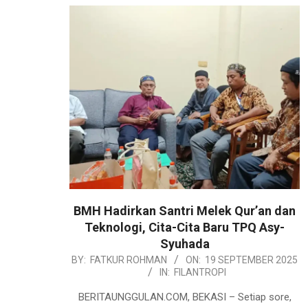
BMH Hadirkan Santri Melek Qur’an dan
Teknologi, Cita-Cita Baru TPQ Asy-
Syuhada
2025-
BY:
FATKUR ROHMAN
ON:
19 SEPTEMBER 2025
IN:
FILANTROPI
09-
19
BERITAUNGGULAN.COM, BEKASI – Setiap sore,