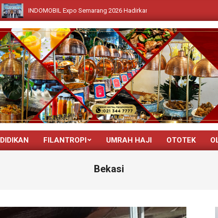
OBIL Expo Semarang 2026 Hadirkan Beragam Kendaraan Listrik Terbaru dan 
DIDIKAN
FILANTROPI
UMRAH HAJI
OTOTEK
O
Primary
Navigation
Bekasi
Menu