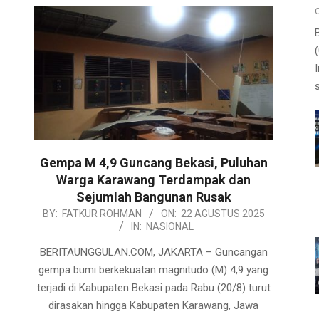
Gempa M 4,9 Guncang Bekasi, Puluhan
Warga Karawang Terdampak dan
Sejumlah Bangunan Rusak
2025-
BY:
FATKUR ROHMAN
ON:
22 AGUSTUS 2025
IN:
NASIONAL
08-
22
BERITAUNGGULAN.COM, JAKARTA – Guncangan
gempa bumi berkekuatan magnitudo (M) 4,9 yang
terjadi di Kabupaten Bekasi pada Rabu (20/8) turut
dirasakan hingga Kabupaten Karawang, Jawa