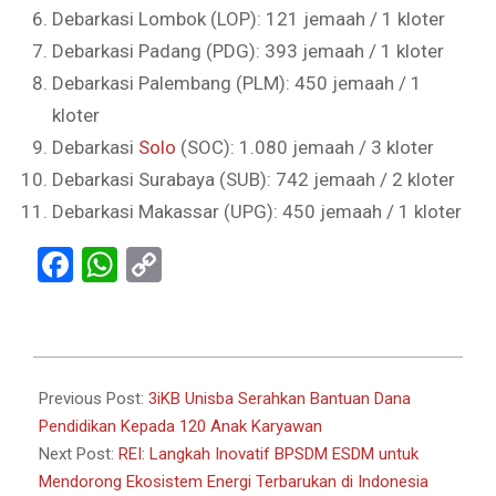
Debarkasi Lombok (LOP): 121 jemaah / 1 kloter
Debarkasi Padang (PDG): 393 jemaah / 1 kloter
Debarkasi Palembang (PLM): 450 jemaah / 1
kloter
Debarkasi
Solo
(SOC): 1.080 jemaah / 3 kloter
Debarkasi Surabaya (SUB): 742 jemaah / 2 kloter
Debarkasi Makassar (UPG): 450 jemaah / 1 kloter
Facebook
WhatsApp
Copy
Link
2024-
07-
Previous Post:
3iKB Unisba Serahkan Bantuan Dana
09
Pendidikan Kepada 120 Anak Karyawan
Next Post:
REI: Langkah Inovatif BPSDM ESDM untuk
Mendorong Ekosistem Energi Terbarukan di Indonesia