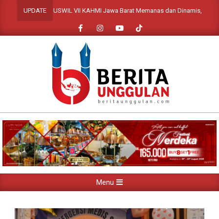
Skip
MUSWIL VII KAHMI Jawa Barat Memanas dan Dinamis, Tujuh Presidiu
UPDATE
to
content
Primary
Menu
Navigation
Menu